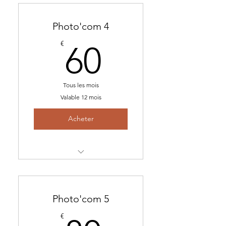
-Option: Des vidéos bruts à
chaque shootings
Photo'com 4
60€
€
60
Tous les mois
Valable 12 mois
Acheter
-La base de 2 shootings/an
-Le suivi et conseil com'
Photo'com 5
chaque mois
€