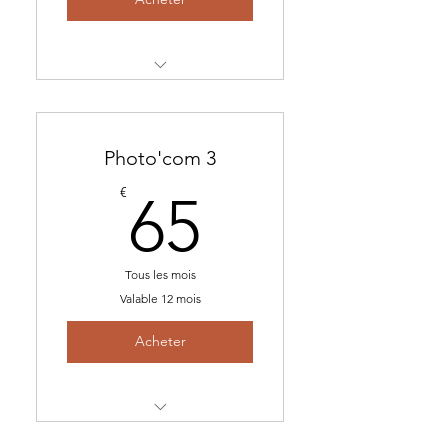
-Sur la base avec 2
shootings/an
-Option :+ 2 shootings/an
Photo'com 3
soit 4 shootings/an
65€
€
65
Tous les mois
Valable 12 mois
Acheter
-La base avec 2 shootings/an