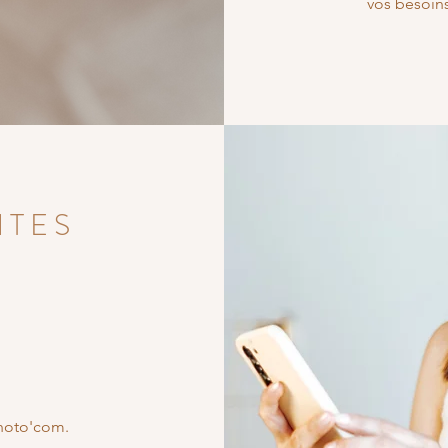
vos besoins
NTES
photo'com.