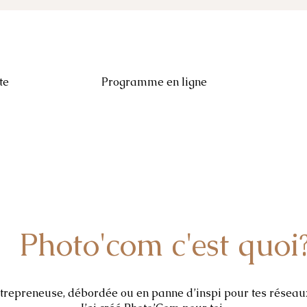
te
Programme en ligne
Photo'com c'est quoi
Photo'com c'est quoi
trepreneuse, débordée ou en panne d’inspi pour tes réseau
trepreneuse, débordée ou en panne d’inspi pour tes réseau
J’ai créé Photo’Com pour toi.