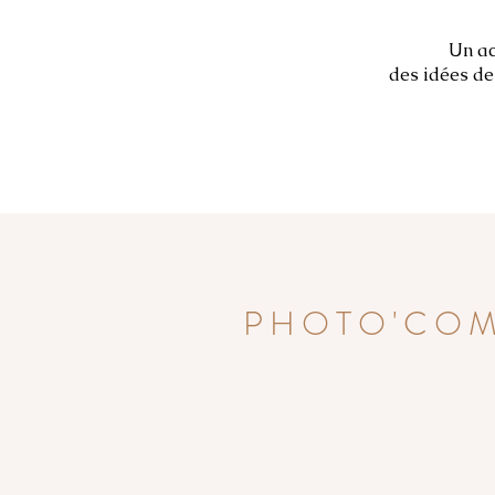
Un ac
Un ac
des idées de
des idées de 
PHOTO'CO