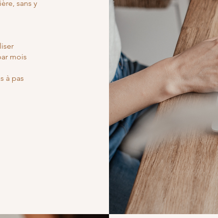
ère, sans y
iser
par mois
s à pas