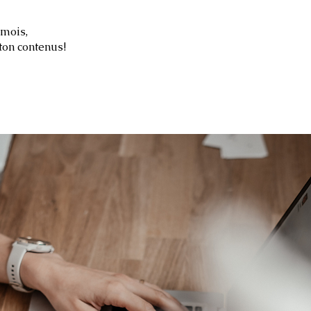
 mois,
 mois,
à ton rythme.
ton contenus!