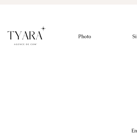
Photo
Si
En
En