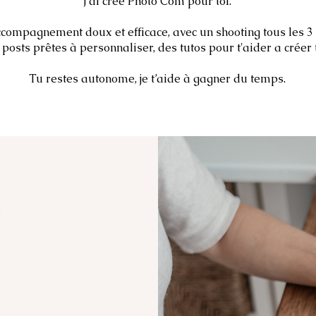
J’ai créé Photo’Com pour toi.
compagnement doux et efficace, avec un shooting tous les 3
compagnement doux et efficace, avec un shooting tous les 3
 posts prêtes à l’emploi, des tutos, et 3 formules adaptées 
posts prêtes à personnaliser, des tutos pour t'aider a créer 
Tu restes autonome, je t’aide à gagner du temps.
Tu restes autonome, je t’aide à gagner du temps.
M