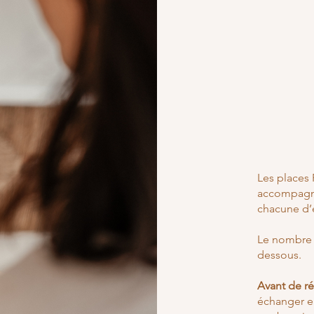
Les places
accompagne
chacune d’
Le nombre
dessous.
Avant de ré
échanger e